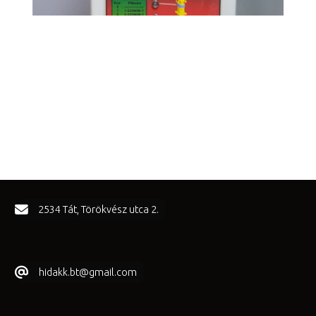
FOOTER SIDEBAR
2534 Tát, Törökvész utca 2.
hidakk.bt@gmail.com