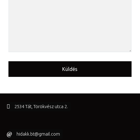
FOOTER SIDEBAR
2534 Tát, Törökvész utca 2.
hidakk.bt@gmail.com